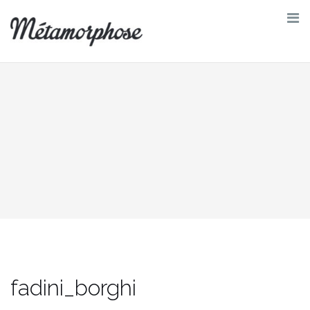
Skip
to
content
fadini_borghi